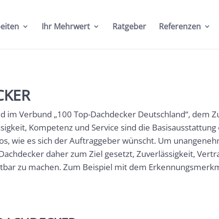
eiten
Ihr Mehrwert
Ratgeber
Referenzen
CKER
lied im Verbund „100 Top-Dachdecker Deutschland“, dem
sigkeit, Kompetenz und Service sind die Basisausstattun
gslos, wie es sich der Auftraggeber wünscht. Um unange
Dachdecker daher zum Ziel gesetzt, Zuverlässigkeit, Ver
htbar zu machen. Zum Beispiel mit dem Erkennungsmerkma