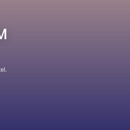
M
el.